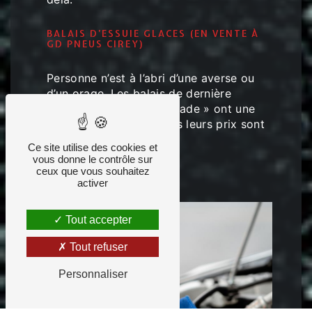
BALAIS D’ESSUIE GLACES (EN VENTE À
GD PNEUS CIREY)
Personne n’est à l’abri d’une averse ou
d’un orage. Les balais de dernière
génération type « flat blade » ont une
meilleure longévité, mais leurs prix sont
élevés.
Ce site utilise des cookies et
vous donne le contrôle sur
ceux que vous souhaitez
activer
Tout accepter
Tout refuser
Personnaliser