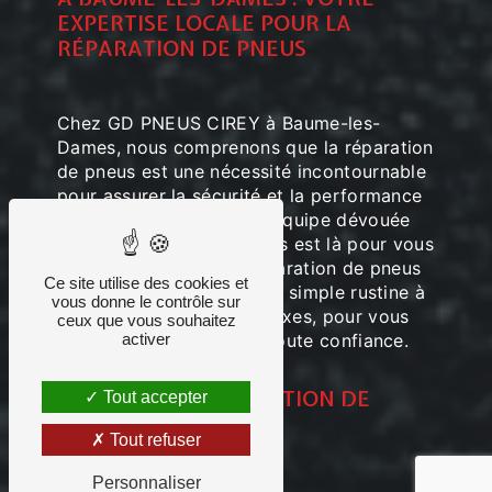
EXPERTISE LOCALE POUR LA
RÉPARATION DE PNEUS
Chez GD PNEUS CIREY à Baume-les-
Dames, nous comprenons que la réparation
de pneus est une nécessité incontournable
pour assurer la sécurité et la performance
de votre véhicule. Notre équipe dévouée
de professionnels qualifiés est là pour vous
offrir des services de réparation de pneus
Ce site utilise des cookies et
exceptionnels, allant de la simple rustine à
vous donne le contrôle sur
des solutions plus complexes, pour vous
ceux que vous souhaitez
remettre sur la route en toute confiance.
activer
SERVICES DE RÉPARATION DE
Tout accepter
PNEUS
Tout refuser
Personnaliser