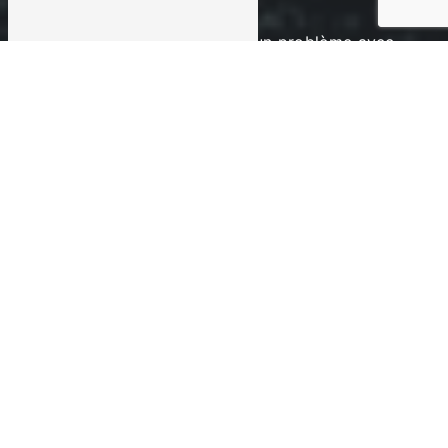
Diagnostic Précis
Lorsque vous rencontrez un problème avec
vos pneus, notre première étape est
d'effectuer un diagnostic précis. Grâce à
notre expertise, nous identifions
rapidement l'origine du problème, que ce
soit une crevaison, une usure anormale ou
d'autres problèmes potentiels.
Solutions sur Mesure
Chaque réparation de pneu est unique, et
nous adaptons nos solutions en fonction
de la nature du problème. Que ce soit une
simple rustine pour réparer une crevaison
ou des travaux plus importants, nous nous
engageons à fournir des solutions sur
mesure qui répondent à vos besoins
spécifiques.