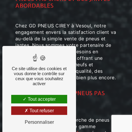
ABORDABLES
Chez GD PNEUS CIREY à Vesoul, notre
engagement envers la satisfaction client va
au-delà de la simple vente de pneus et
jantes. Nous sommes votre partenaire de
confiance pour tous vos besoins en
matière de pneumatiques, offrant une
vaste sélection de pneus neufs et
Ce site utilise des cookies et
d'occasion, des jantes de qualité, des
vous donne le contrôle sur
services de réparation, et bien plus encore.
ceux que vous souhaitez
activer
UN LARGE CHOIX DE
PNEUS PAS
CHERS
Tout accepter
Tout refuser
Que vous soyez à la recherche de pneus
Personnaliser
neufs ou d'occasion, notre gamme