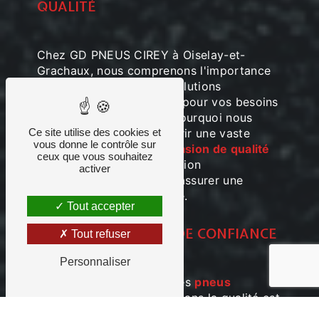
QUALITÉ
Chez GD PNEUS CIREY à Oiselay-et-
Grachaux, nous comprenons l'importance
cruciale de trouver des solutions
économiques et durables pour vos besoins
en pneumatiques. C'est pourquoi nous
sommes fiers de vous offrir une vaste
Ce site utilise des cookies et
vous donne le contrôle sur
sélection de
pneus d'occasion de qualité
ceux que vous souhaitez
et des services de réparation
activer
exceptionnels pour vous assurer une
conduite en toute sécurité.
Tout accepter
PNEUS D'OCCASION DE CONFIANCE
Tout refuser
Personnaliser
Lorsque vous cherchez des
pneus
d'occasion
, la confiance dans la qualité est
primordiale. Chez GD PNEUS CIREY,