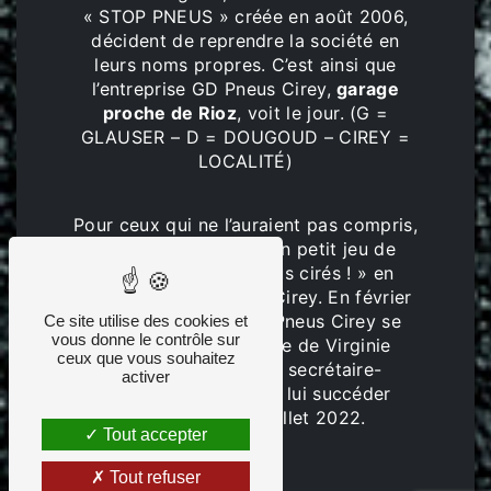
« STOP PNEUS » créée en août 2006,
décident de reprendre la société en
leurs noms propres. C’est ainsi que
l’entreprise GD Pneus Cirey,
garage
proche de Rioz
, voit le jour. (G =
GLAUSER – D = DOUGOUD – CIREY =
LOCALITÉ)
Pour ceux qui ne l’auraient pas compris,
il s’agit également d’un petit jeu de
mots : « J’ai des pneus cirés ! » en
référence à GD Pneus Cirey. En février
2015, l’équipe de GD Pneus Cirey se
Ce site utilise des cookies et
vous donne le contrôle sur
renforce avec l’arrivée de Virginie
ceux que vous souhaitez
Glauser au poste de secrétaire-
activer
comptable puis vient lui succéder
Elodie Penel en juillet 2022.
Tout accepter
Tout refuser